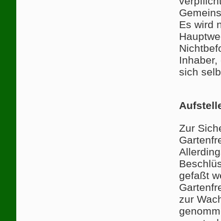
verpflic
Gemeins
Es wird 
Hauptweg
Nichtbef
Inhaber,
sich sel
Aufstel
Zur Sich
Gartenfr
Allerdin
Beschlüs
gefaßt w
Gartenfr
zur Wach
genomme