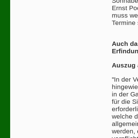
Sonnaben
Ernst Po
muss weg
Termine 
Auch das
Erfindu
Auszug 
"In der 
hingewie
in der G
für die 
erforder
welche d
allgemei
werden, 