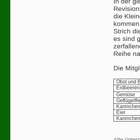
In der g
Revision
die Klein
kommen w
Strich di
es sind 
zerfalle
Reihe na
Die Mitg
Obst und 
Erdbeeren
Gemüse
Geflügelfl
Kaninchen
Eier
Kaninchenf
Alte (inte