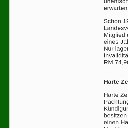
unentsch
erwarten
Schon 1
Landesve
Mitglied 
eines Ja
Nur lage
Invalidi
RM 74,90
Harte Ze
Harte Ze
Pachtung
Kündigun
besitzen
einen Ha