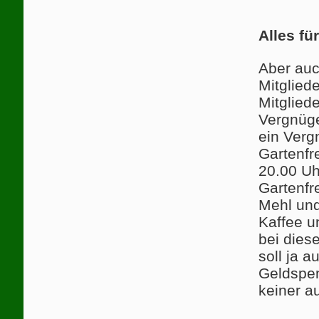
Alles fü
Aber auc
Mitglied
Mitglied
Vergnüge
ein Verg
Gartenfr
20.00 Uh
Gartenfr
Mehl und
Kaffee u
bei dies
soll ja a
Geldspen
keiner a