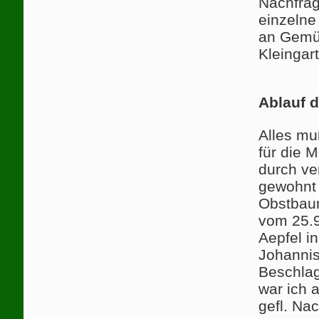
Nachfrag
einzelne
an Gemüs
Kleingar
Ablauf 
Alles mu
für die 
durch ve
gewohnt 
Obstbaum
vom 25.9
Aepfel i
Johannis
Beschla
war ich 
gefl. Na